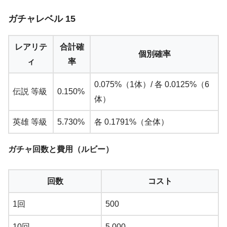
ガチャレベル 15
レアリテ
合計確
個別確率
ィ
率
0.075%（1体）/ 各 0.0125%（6
伝説 等級
0.150%
体）
英雄 等級
5.730%
各 0.1791%（全体）
ガチャ回数と費用（ルビー）
回数
コスト
1回
500
10回
5,000