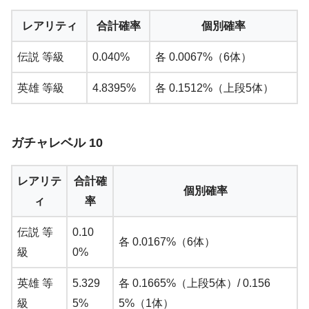
レアリティ
合計確率
個別確率
伝説 等級
0.040%
各 0.0067%（6体）
英雄 等級
4.8395%
各 0.1512%（上段5体）
ガチャレベル 10
レアリテ
合計確
個別確率
ィ
率
伝説 等
0.10
各 0.0167%（6体）
級
0%
英雄 等
5.329
各 0.1665%（上段5体）/ 0.156
級
5%
5%（1体）