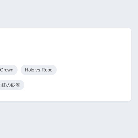
f Crown
Holo vs Robo
紅の砂漠